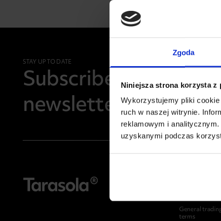
Zgoda
STAY UP TO DATE
Subscribe to the
Niniejsza strona korzysta z
newsletter
Wykorzystujemy pliki cookie 
ruch w naszej witrynie. Inf
reklamowym i analitycznym. 
uzyskanymi podczas korzysta
FIND OUT MOR
General tradin
terms