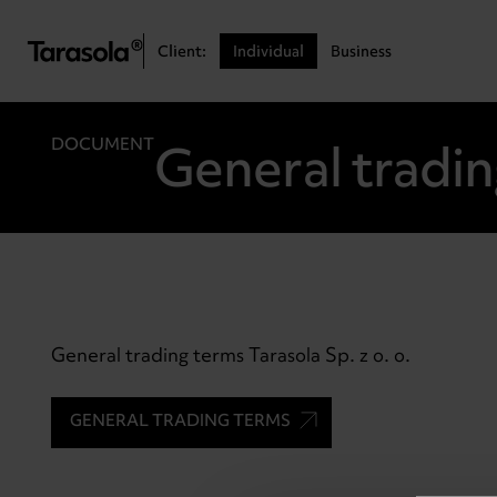
Przejdź do treści
Client:
Individual
Business
General tradi
DOCUMENT
General trading terms Tarasola Sp. z o. o.
GENERAL TRADING TERMS