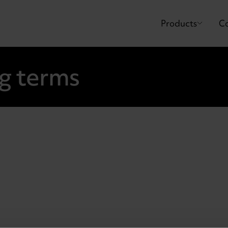
Products
Co
ng terms