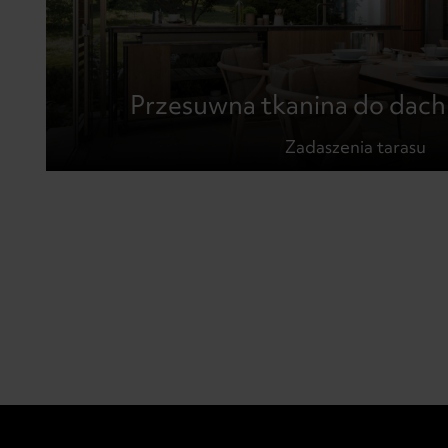
Przesuwna tkanina do dach
Zadaszenia tarasu