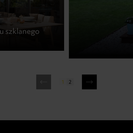
u szklanego
1
2