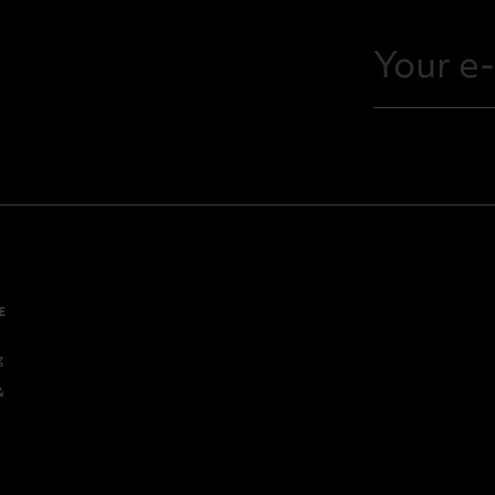
E
g
&