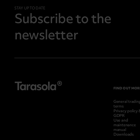
STAY UP TO DATE
Subscribe to the
newsletter
FIND OUT MOR
General tradin
terms
Privacy policy 
GDPR
Use and
maintenance
manual
Downloads